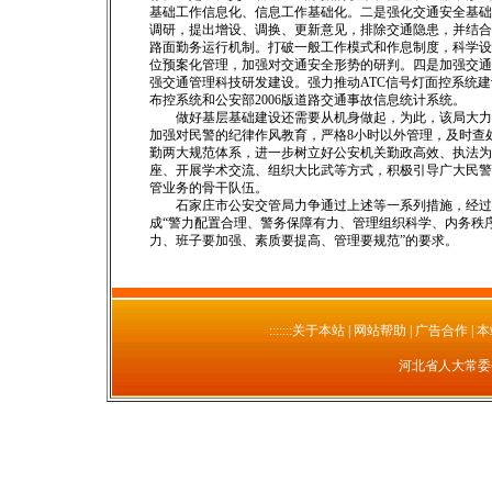
基础工作信息化、信息工作基础化。二是强化交通安全基础
调研，提出增设、调换、更新意见，排除交通隐患，并结合
路面勤务运行机制。打破一般工作模式和作息制度，科学设
位预案化管理，加强对交通安全形势的研判。四是加强交通
强交通管理科技研发建设。强力推动ATC信号灯面控系统
布控系统和公安部2006版道路交通事故信息统计系统。
做好基层基础建设还需要从机身做起，为此，该局大力加
加强对民警的纪律作风教育，严格8小时以外管理，及时查
勤两大规范体系，进一步树立好公安机关勤政高效、执法为
座、开展学术交流、组织大比武等方式，积极引导广大民警
管业务的骨干队伍。
石家庄市公安交管局力争通过上述等一系列措施，经过三
成“警力配置合理、警务保障有力、管理组织科学、内务秩
力、班子要加强、素质要提高、管理要规范”的要求。
:::::::关于本站
| 网站帮助 | 广告合作 | 
河北省人大常委