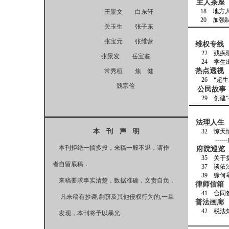
主人茶座
18 地
王景文 白东轩
20
关玉生 张子东
张宝元 张维营
维权专线
22
张景发 岳宝鉴
24
热点透视
常秀桓 焦 健
26
魏宗俭
公民故事
29 
法理人生
本 刊 声 明
32 惊天情
-----
本刊拒绝一搞多投，来稿一般不退，请作
府院巡览
35 关
者自留底稿．
37 
39 
来稿要求事实清楚，数据准确，文责自负．
律师信箱
41 
凡来稿有抄袭,剽窃及其他侵权行为的,一旦
普法画廊
42 
发现，本刊将予以暴光..