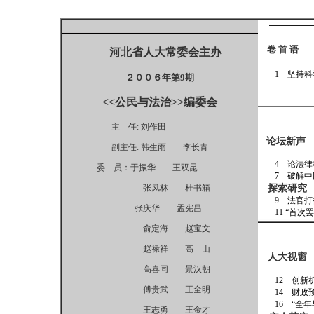
卷 首 语
河北省人大常委会主办
1 坚持
２００６年第9期
<<公民与法治>>编委会
主 任: 刘作田
论坛新声
副主任: 韩生雨 李长青
4 论法
委 员：于振华 王双昆
7 破
张凤林 杜书箱
探索研究
9 法
张庆华 孟宪昌
11 
俞定海 赵宝文
赵禄祥 高 山
人大视窗
高喜同 景汉朝
12 创
傅贵武 王全明
14 
16 “
王志勇 王金才