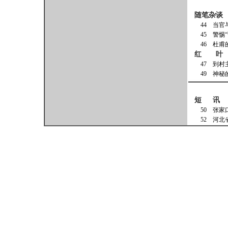
随笔杂谈
4
45 警
46
红 叶
47
49
短 讯
50 张家
52 河北省