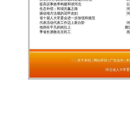
提高议事效率构建和谐河北 公民
生态补偿：和谐共赢之路 河北
撬动地方法规的花甲农妇 河北
省十届人大常委会进一步加强和规范
代表活动代表工作迈上新台阶 
他倒在平凡的岗位上 廊坊
季省长酒敬在京民工 燕赵
:::::::关于本站
| 网站帮助 | 广告合作 | 
河北省人大常委