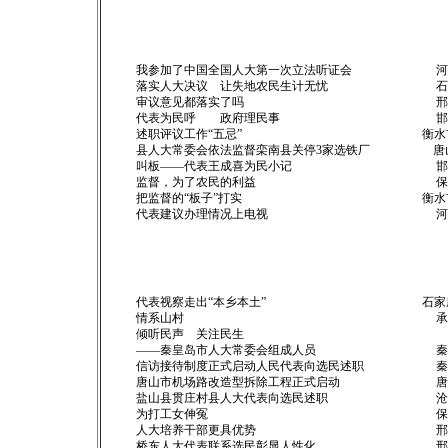
杜岩卿 张
我参加了中国全国人大第一次立法听证会 
落实人大决议 让失地农民生计无忧 
审议意见都落实了吗 邢台
代表为民呼 政府理民事 邯郸
述职评议工作“五忌” 衡
县人大常委会依法监督栾南县关停3家选铁
叫板——代表王成喜为民小记 邯
监督，为了农民的利益 保定
把监督的“板子”打实 衡
代表建议办理情况上电视 河
代表视察走出“本乡本土” 石家
情系山村 承德市
倾听民声 关注民生
——秦皇岛市人大常委会组成人员 
信访接待制度正式启动人民代表向选民述
唐山市机场路改造型拆除工程正式启动
盐山县贯庄村县人大代表向选民述职 
为打工女伸冤 保定市人
人大培养干部更具优势 邢
桥东人大代表联系选民彰显人性化