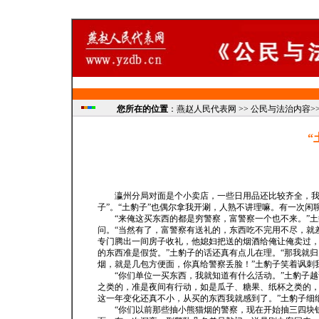
您所在的位置
：燕赵人民代表网 >> 公民与法治内容>> 
“
瀛州分局对面是个小卖店，一些日用品还比较齐全，我是
子”。“土豹子”也偶尔拿我开涮，人熟不讲理嘛。有一次闲
“来俺这买东西的都是穷警察，富警察一个也不来。”土豹
问。“当然有了，富警察有送礼的，东西吃不完用不尽，就
专门腾出一间房子收礼，他媳妇把送的烟酒给俺让俺卖过
的东西准是假货。”土豹子的话还真有点儿在理。“那我就归
烟，就是几包方便面，你真给警察丢脸！”土豹子笑着讽刺
“你们单位一买东西，我就知道有什么活动。”土豹子越说
之类的，准是夜间有行动，如是瓜子、糖果、纸杯之类的，
这一年变化还真不小，从买的东西我就感到了。”土豹子细
“你们以前那些抽小熊猫烟的警察，现在开始抽三四块钱