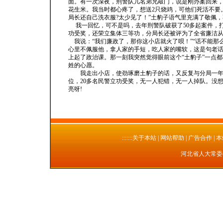
面。有一次深夜，刑警队几名弟兄敲门，说是刚办案回来，
花生米。我当时都心疼了，想送2只烧鸡，可他们死活不要
局长还自己洗衣服?太少见了！”土豹子语气里充满了敬佩
我一回忆，可不是吗，去年刑警队破获了50多起案件，打
功受奖，还荣立集体三等功，分局长还被评为了全省廉洁从
我说：“我们廉政了，那你这小店就火了呗！”“话不能那
心里不佩服他，拿人家的手短，吃人家的嘴软，这是句老话
上起了政治课。那一刻我突然觉得眼前这个“土豹子”一点
姓的心愿。
我走出小店，使劲琢磨土豹子的话，又反复与分局一年来
位，20多名民警立功受奖，无一人犯错，无一人掉队。没
亮呀!
:::::::关于本站
| 网站帮助 | 广告合作 | 
河北省人大常委