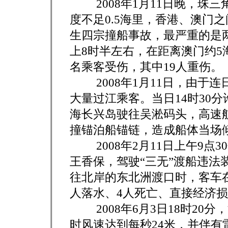
2008年1月11日晚，珠三
度不足0.5海里，香港、澳门
生四宗撞船事故，最严重的是两
上8时半左右，在距离澳门约5
名乘客受伤，其中19人重伤。
2008年1月11日，由于连
大量过江乘客。当日14时30
海长兴岛驶往吴淞码头，高速
撞锚泊船锚链，造成船体当场倾
2008年2月11日上午9点
王香保，驾驶“三无”渡船违法
往北岸的东北洲渡口时，客车在
人落水、4人死亡、直接经济损
2008年6月3日18时20
时风速达到每秒24米，并伴有