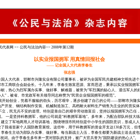
民代表网
>>
公民与法治内容
>>
2008年第12期
以实业报国拥军 用真情回报社会
—— 记全国人大代表李春生
张志强
人大代表，邯郸市兴隆实业有限公司董事长，被评为全国军民共建精神文明先进个
郸市工商联合会副会长。十几年来，李春生致富思源、富而思进，秉承以实业报国拥军
奉献，热心为烈军属办实事、做好事、解难题，被誉为“军烈属的贴心人、退伍军人的
人”，被省、市党政军有关领导同志称赞为“民营企业报国拥军的模范”。
始创业，凭着不服输的劲头，历尽艰辛，逐步创建了自己的公司——邯郸市兴隆实
地产开发、钢结构制作安装、机械制造加工、高档耐火材料生产销售为主业的民营实体
，民无兵不安的道理。特别是靠自己的艰辛劳动致富后，坚持以报国拥军为己任，
。 一是坚持科教拥军，他的公司就是“科教拥军基地”。多年来，为配合部队科技大
，建立了军地两用人才培训基地，围绕增强市民特别是中小学生的国防意识，形成人人
创建了我省首家个人国防教育展馆。这些年，用于科教拥军的资金开支达130多万元，但
，李春生主动为部队办实事、做好事。每当新战士入伍，李春生都要为新战士送去皮包
的祝词。由于李春生多年来一贯对部队的支持，被广大官兵誉为“国防建设的热心人”。