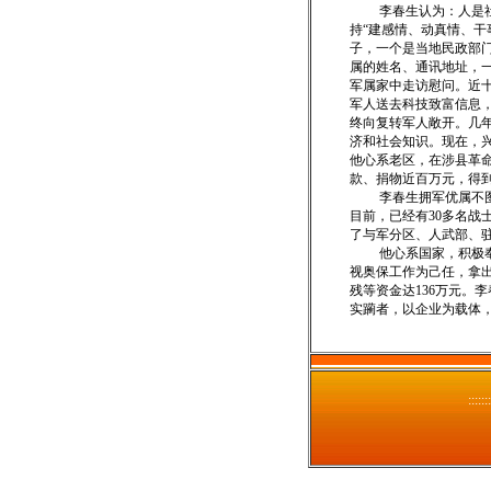
李春生认为：人是社会
持“建感情、动真情、干
子，一个是当地民政部
属的姓名、通讯地址，
军属家中走访慰问。近十
军人送去科技致富信息
终向复转军人敞开。几
济和社会知识。现在，兴
他心系老区，在涉县革命
款、捐物近百万元，得
李春生拥军优属不图一时
目前，已经有30多名战
了与军分区、人武部、
他心系国家，积极奉献社
视奥保工作为己任，拿出
残等资金达136万元。
实躏者，以企业为载体
:::