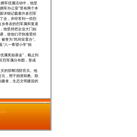
拥军优属活动中，他坚
拥军办公室”里有两个本
面详细记载着许多烈军
了业，并经常到一些烈
在乡务农的烈军属和复退
，他坚持把企业大门始
课，使他们尽快接受经
被誉为“民间安置办”。
“八一希望小学”捐
优属奖励基金”，截止到
兴区烈军属分布图，形成
救灾的邯郸消防官兵。他
万元，用于捐资助教、助
构建者，生态文明建设的
 :::::::