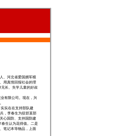
人、河北省爱国拥军模
、用真情回报社会的理
好兄长、失学儿童的好叔
业有限公司。现在，兴
。
实实在在支持部队建
练兵，李春生为驻邯某部
关心国防、支持国防建
李春生认为花得值。二是
、笔记本等物品，上面