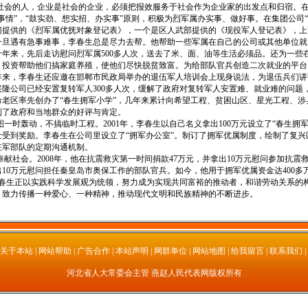
的人，企业是社会的企业，必须把报效服务于社会作为企业家的出发点和归宿。在
事情”，“鼓实劲、想实招、办实事”原则，积极为烈军属办实事、做好事。在集团公司“
门提供的《烈军属优抚对象登记表》，一个是区人武部提供的《现役军人登记表》，上
一旦遇有急事难事，李春生总是尽力去帮。他帮助一些军属在自己的公司或其他单位就
年来，先后走访慰问烈军属500多人次，送去了米、面、油等生活必须品。还为一些
，投资帮助他们搞家庭养殖，使他们尽快脱贫致富。为给部队官兵创造二次就业的平台
年来，李春生还应邀在邯郸市民政局举办的退伍军人培训会上现身说法，为退伍兵们讲
隆公司已经安置复转军人300多人次，缓解了政府对复转军人安置难、就业难的问题，
老区率先创办了“春生拥军小学”，几年来累计向希望工程、贫困山区、星光工程、涉县
到了政府和当地群众的好评与肯定。
轰动，不搞临时工程。2001年，李春生以自己名义拿出100万元设立了“春生拥军
士受到奖励。李春生在公司里设立了“拥军办公室”。制订了拥军优属制度，绘制了复
驻军部队的定期沟通机制。
会。2008年，他在抗震救灾第一时间捐款47万元，并拿出10万元慰问参加抗震
10万元慰问担任秦皇岛市奥保工作的部队官兵。如今，他用于拥军优属资金达400多
李春生正以实践科学发展观为统领，努力成为实现共同富裕的推动者，和谐劳动关系的
，致力传播一种爱心、一种精神，推动现代文明和民族精神的不断进步。
::::关于本站
| 网站帮助 | 广告合作 | 本站声明 | 网群单位 | 网站地图 | 给我留言 | 联系我们
|
河北省人大常委会主管 燕赵人民代表网版权所有