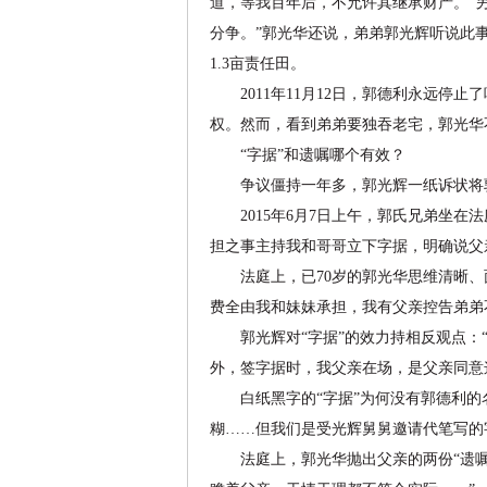
道，等我百年后，不允许其继承财产。”
分争。”郭光华还说，弟弟郭光辉听说此
1.3亩责任田。
2011年11月12日，郭德利永远停止
权。然而，看到弟弟要独吞老宅，郭光华
“字据”和遗嘱哪个有效？
争议僵持一年多，郭光辉一纸诉状将
2015年6月7日上午，郭氏兄弟坐在法
担之事主持我和哥哥立下字据，明确说父
法庭上，已70岁的郭光华思维清晰、面
费全由我和妹妹承担，我有父亲控告弟弟
郭光辉对“字据”的效力持相反观点：“
外，签字据时，我父亲在场，是父亲同意
白纸黑字的“字据”为何没有郭德利的名
糊……但我们是受光辉舅舅邀请代笔写的
法庭上，郭光华抛出父亲的两份“遗嘱”