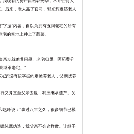
，我现有的房产留给郭光华，不许任何人
庭。后来，老人赢了官司，郭光辉退还老人
照“字据”内容，自以为拥有五间老宅的所有
老宅的空地上种上了蔬菜。
召集亲友就赡养问题、老宅归属、医药费分
我继承老宅。”
郭光辉没有按字据约定赡养老人，父亲抚养
行义务直至父亲去世，我应继承遗产。另
赵峰说：“事过八年之久，很多细节已模
嘱纯属伪造，我父亲不会这样做。让继子