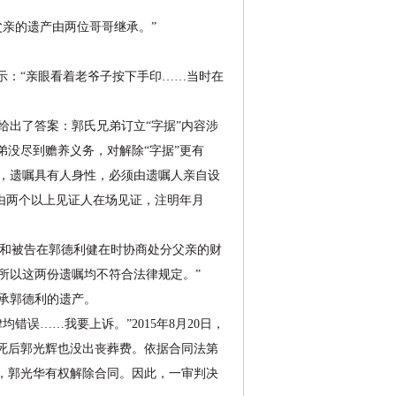
亲的遗产由两位哥哥继承。”
：“亲眼看着老爷子按下手印……当时在
出了答案：郭氏兄弟订立“字据”内容涉
弟没尽到赡养义务，对解除“字据”更有
，遗嘱具有人身性，必须由遗嘱人亲自设
当由两个以上见证人在场见证，注明年月
和被告在郭德利健在时协商处分父亲的财
所以这两份遗嘱均不符合法律规定。”
承郭德利的遗产。
……我要上诉。”2015年8月20日，
死后郭光辉也没出丧葬费。依据合同法第
，郭光华有权解除合同。因此，一审判决