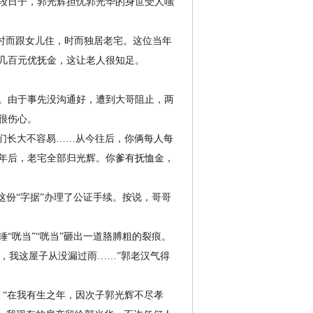
段日子，郭光辉担忧郭光华的身世受人嗤
己时而跟女儿住，时而独居老宅。这位当年
几百元优抚金，这让老人很知足。
。由于事先没沟通好，遭到大哥阻止，两
很伤心。
你们长大不容易……从今往后，你俩每人每
人百年后，老宅全部归光辉。你爹有抚恤金，
份“字据”办理了公证手续。按说，哥哥
咣当”“咣当”砸出一道胳膊粗的裂痕。
说，我这屋子从没漏过雨……”郭老汉气得
：“在我有生之年，因次子郭光辉不尽孝