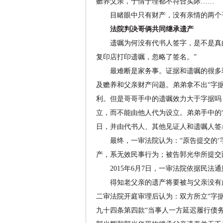
赡养父亲，于情于理都不符合实际……”
目睹眼中只有财产，没有亲情的两个哥
法院判决哥俩共同继承遗产
遗嘱为何没有代书人签字，是不是真的？
复印店打印遗嘱，忽略了签名。”
最难断是家务事。证据和遗嘱的很多环
及赡养和父亲财产问题。弟弟拿不出“字
利。但是哥哥手中的遗嘱效力大于字据吗
立，而不能由他人代为设立。弟弟手中的
日，并由代书人、其他见证人和遗嘱人签
最终，一审法院认为：“原告提交的‘字
产，系无效民事行为；被告郭光华所提交
2015年6月7日，一审法院依据民法
得知老父亲的遗产将要被与父亲没有血缘
二审法院开庭审理后认为：双方所立“字
九十四条第四款“当事人一方延迟履行债