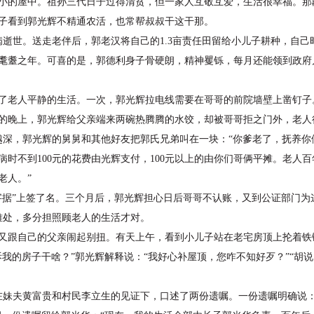
小的屋中。祖孙三代日子过得清贫，但一家人互敬互爱，生活很幸福。那
子看到郭光辉不精通农活，也常帮叔叔干这干那。
病逝世。送走老伴后，郭老汉将自己的1.3亩责任田留给小儿子耕种，自
耄耋之年。可喜的是，郭德利身子骨硬朗，精神矍铄，每月还能领到政府
老人平静的生活。一次，郭光辉拉电线需要在哥哥的前院墙壁上凿钉子
的晚上，郭光辉给父亲端来两碗热腾腾的水饺，却被哥哥拒之门外，老人
来越深，郭光辉的舅舅和其他好友把郭氏兄弟叫在一块：“你爹老了，抚养
爹生病时不到100元的花费由光辉支付，100元以上的由你们哥俩平摊。老
老人。”
”上签了名。三个月后，郭光辉担心日后哥哥不认账，又到公证部门为这
难处，多分担照顾老人的生活才对。
自己的父亲闹起别扭。有天上午，看到小儿子站在老宅房顶上抡着铁锤“
我的房子干啥？”郭光辉解释说：“我好心补屋顶，您咋不知好歹？”“胡
亲在妹夫黄富贵和村民李立生的见证下，口述了两份遗嘱。一份遗嘱明确说