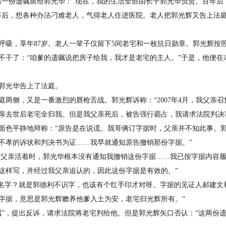
另一份遗嘱留给郭光华：“现在，我的生活全部由长子郭光华负责。百年后
事后，想各种办法刁难老人，气得老人住进医院。老人把郭光辉又告上法
了呼吸，享年87岁。老人一辈子仅留下5间老宅和一枚抗日勋章。郭光辉按
不干了：“咱爹的遗嘱说把房子给我，我才是老宅的主人。”于是，他便在
郭光华告上了法庭。
庭两侧，又是一番激烈的唇枪舌战。郭光辉诉称：“2007年4月，我父亲
亲去世后老宅全归我。但是我父亲死后，被告强行霸占，我请求法院判决
色平静地辩称：“原告是在说谎。我哥俩订字据时，父亲并不知此事。
不孝的诉状和判决书为证……我早就通知原告撤销那份字据。”
父亲活着时，郭光华根本没有通知我撤销这份字据……我已按字据内容履
这样写，并经过我父亲追认的，因此这份字据是有效的。”
字？就是郭德利不识字，也该有个红手印才对呀。字据的见证人郝建文和
字据，意思是郭光辉赡养他爹入土为安，老宅归光辉所有。”
，提出反诉，请求法院将老宅判给他。但是郭光辉矢口否认：“这两份遗