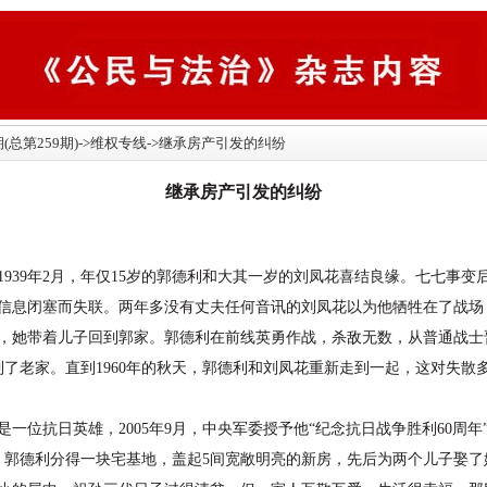
9期(总第259期)->维权专线->继承房产引发的纠纷
继承房产引发的纠纷
39年2月，年仅15岁的郭德利和大其一岁的刘凤花喜结良缘。七七事变
信息闭塞而失联。两年多没有丈夫任何音讯的刘凤花以为他牺牲在了战场，便
，她带着儿子回到郭家。郭德利在前线英勇作战，杀敌无数，从普通战士
回到了老家。直到1960年的秋天，郭德利和刘凤花重新走到一起，这对失
抗日英雄，2005年9月，中央军委授予他“纪念抗日战争胜利60周年
月，郭德利分得一块宅基地，盖起5间宽敞明亮的新房，先后为两个儿子娶