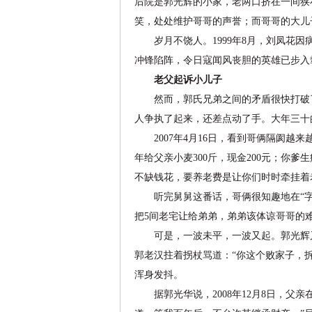
后院是郭光辉的小家，老两口挤在一间狭
笑，处处维护哥哥的声誉；而哥哥的大儿
岁月不饶人。1999年8月，刘凤花因
冲锋陷阵，令日寇闻风丧胆的英雄已步入
老父起诉小儿子
然而，郭氏兄弟之间的矛盾很快打破了
人争执了起来，还差点动了手。大年三十
2007年4月16日，看到哥俩隔阂越
年给父亲小麦300斤，现金200元；你
不缺钱花，要养老费是让你们时时牵挂着
听完舅舅这番话，哥俩很知趣地在“字据
把5间老宅让给弟弟，弟弟该体谅哥哥的
可是，一波未平，一波又起。郭光辉又跟
郭老汉拄着拐杖骂道：“你这个败家子，拆
浑身发抖。
据郭光华说，2008年12月8日，父