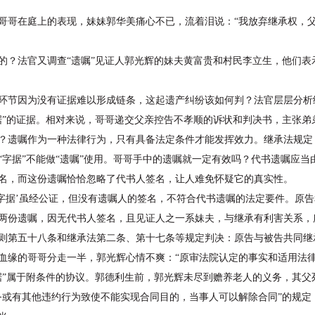
哥在庭上的表现，妹妹郭华美痛心不已，流着泪说：“我放弃继承权，父
法官又调查“遗嘱”见证人郭光辉的妹夫黄富贵和村民李立生，他们表示
节因为没有证据难以形成链条，这起遗产纠纷该如何判？法官层层分析给
据”的证据。相对来说，哥哥递交父亲控告不孝顺的诉状和判决书，主张弟
？遗嘱作为一种法律行为，只有具备法定条件才能发挥效力。继承法规定
“字据”不能做“遗嘱”使用。哥哥手中的遗嘱就一定有效吗？代书遗嘱应
名，而这份遗嘱恰恰忽略了代书人签名，让人难免怀疑它的真实性。
据’虽经公证，但没有遗嘱人的签名，不符合代书遗嘱的法定要件。原告
两份遗嘱，因无代书人签名，且见证人之一系妹夫，与继承有利害关系，
通则第五十八条和继承法第二条、第十七条等规定判决：原告与被告共同继
的哥哥分走一半，郭光辉心情不爽：“原审法院认定的事实和适用法律均错误
据”属于附条件的协议。郭德利生前，郭光辉未尽到赡养老人的义务，其父
务或有其他违约行为致使不能实现合同目的，当事人可以解除合同”的规定