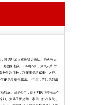
后，郭德利加入冀鲁豫游击队。炮火连天
改嫁他乡。1944年5月，刘凤花和后
晋升到副团长，跟随李觉将军出生入死。
散多年的夫妻破镜重圆。7年后，郭氏夫妇生
”勋功章。回乡40年，他和刘凤花带着三个
了媳妇。大儿子郭光华一家四口住在前院，