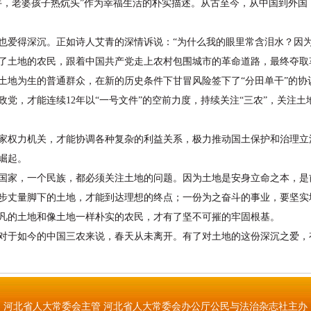
牛，老婆孩子热炕头”作为幸福生活的朴实描述。从古至今，从中国到外国
爱得深沉。正如诗人艾青的深情诉说：“为什么我的眼里常含泪水？因为
土地的农民，跟着中国共产党走上农村包围城市的革命道路，最终夺取
地为生的普通群众，在新的历史条件下甘冒风险签下了“分田单干”的协
，才能连续12年以“一号文件”的空前力度，持续关注“三农”，关注土
权力机关，才能协调各种复杂的利益关系，极力推动国土保护和治理立
崛起。
家，一个民族，都必须关注土地的问题。因为土地是安身立命之本，是
丈量脚下的土地，才能到达理想的终点；一份为之奋斗的事业，要坚实
凡的土地和像土地一样朴实的农民，才有了坚不可摧的牢固根基。
于如今的中国三农来说，春天从未离开。有了对土地的这份深沉之爱，
河北省人大常委会主管 河北省人大常委会办公厅公民与法治杂志社主办