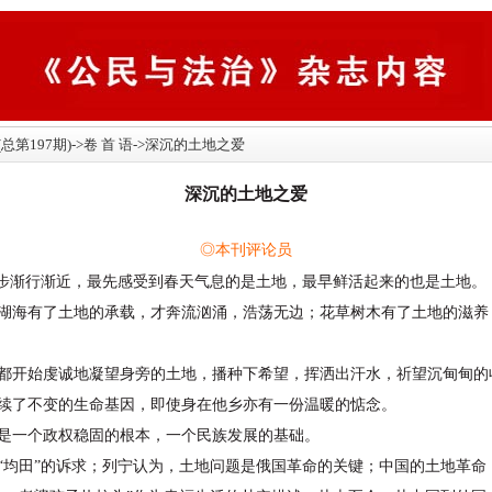
期(总第197期)->卷 首 语->深沉的土地之爱
深沉的土地之爱
◎本刊评论员
步渐行渐近，最先感受到春天气息的是土地，最早鲜活起来的也是土地。
海有了土地的承载，才奔流汹涌，浩荡无边；花草树木有了土地的滋养
开始虔诚地凝望身旁的土地，播种下希望，挥洒出汗水，祈望沉甸甸的
续了不变的生命基因，即使身在他乡亦有一份温暖的惦念。
一个政权稳固的根本，一个民族发展的基础。
田”的诉求；列宁认为，土地问题是俄国革命的关键；中国的土地革命，