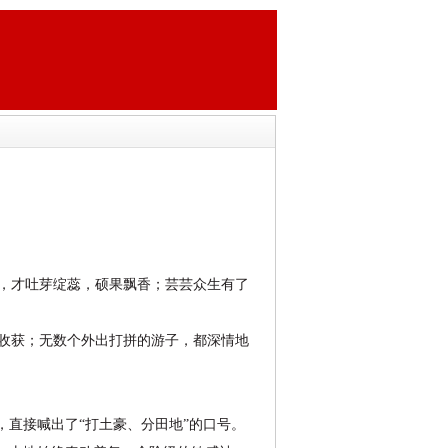
，才吐芽绽蕊，硕果飘香；芸芸众生有了
收获；无数个外出打拼的游子，都深情地
直接喊出了“打土豪、分田地”的口号。