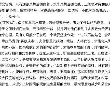
防变堤防。只有加强思想道德修养，筑牢思想道德防线，正确地对待和使
知我知”的心理，慎重对待每一次诱惑特别是第一次诱惑，不能有丝毫贪恋
力、为党分忧。
“零容忍”，保持惩腐高压态势，震慑腐败分子。查办案件是惩治腐败、
分子之所以铤而走险，无视组织告诫，就是因为他们看到很多腐败分子没
侥幸心理。只有对腐败分子发现一个就要坚决查处一个，决不能姑息，决
，承担昂贵的“腐败成本”，支付惨重的政治、经济、人格代价，才能向人
疏而不漏，提高腐败行为的被“惩治率”，才能教育警醒干部，打消侥幸、
力运行制约和监督机制，优化从政环境，铲除滋生腐败的土壤。反腐败
，监督不到位，是腐败现象易发多发的重要原因。从查处的大案要案看，
制约机制既是权力正确行使的保证，也是对权力进行监督的基础。只有建
行机制，才能确保权力规范运行。当前，要着重抓住那些容易滋生腐败的
最大限度地减少以权谋私、权钱交易的体制机制漏洞，做到决策更加科学
确行使，从源头上铲除腐败现象滋生蔓延的土壤，最大限度地减少和防止