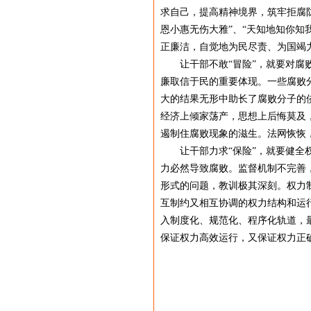
求自己，提高精神境界，筑牢拒腐
恩小惠无伤大雅”、“天知地知你
正廉洁，自觉地为民尽责、为国竭
让干部不敢“冒险”，就要对腐败
廉取信于民的重要体现。一些腐败
大的结果无形中助长了腐败分子的
经济上倾家荡产，思想上后悔莫及
遏制住腐败现象的滋生。法网恢恢，
让干部力求“保险”，就要健全权
力必然导致腐败。监督机制不完善
形式的问题，教训极其深刻。权力
互制约又相互协调的权力结构和运
入制度化、规范化、程序化轨道，
保证权力高效运行，又保证权力正