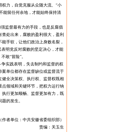
用权力，自觉克服从众随大流、“小
，不能留任何余地，才能始终保持清
加强监督最有力的手段，也是反腐倡
有查处出来，腐败的盈利很大，盈利
不能手软，让他们政治上身败名裂，
民表明党反对腐败的坚定决心，才能
不敢“冒险”。
斗争实践表明，失去制约和监督的权
涉案单位都存在监督缺位或监督流于
立健全决策权、执行权、监督权既相
重点领域和关键环节，把权力运行纳
、执行更加顺畅、监督更加有力，既
问题的发生。
（作者单位：中共安徽省委组织部）
责编：关玉生