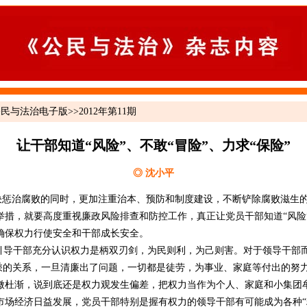
公民与法治电子版
>>
2012年第11期
让干部知道“风险”、不敢“冒险”、力求“保险”
◎ 沈小平
坚决惩治腐败的同时，更加注重治本、预防和制度建设，不断铲除腐败滋生
措，就要高度重视廉政风险排查和防控工作，真正让党员干部知道“风险”、
确保权力行使安全和干部成长安全。
导干部充分认识权力是柄双刃剑，为民则利，为己则害。对于领导干部
”、“4”相乘的关系，一旦清廉出了问题，一切都是徒劳，为事业、家庭等付出的努
微杜渐，说到底还是权力观发生偏差，把权力当作为个人、家庭和小集团
市场经济日益发展，党员干部特别是握有权力的领导干部有可能成为各种“