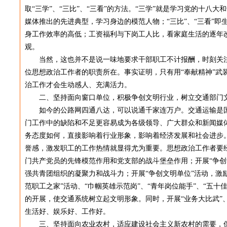
取“三学”、“三比”、“三看”的方法。“三学”就是学习党的十
媒体推出的先进典型，学习身边的模范人物；“三比”、“三看”
身工作效率的高低；工资福利与下岗工人比，看家庭生活的逐年
观。
当然，这也并不是说一味地要求干部职工不计报酬，时刻关注
位思想政治工作者的职责所在。事实证明，只有用“奉献精神”武
治工作才会生动感人、充满活力。
二、坚持面向窗口单位，积极争创文明行业，树立交通部门
如今的公路网四通八达，可以说通千家连万户。交通运输是国
门工作中的缺陷和不足更容易成为各级领导、广大群众和新闻媒
务态度如何，直接影响着行业形象，影响着经济发展和社会进步
誉感，激发职工的工作热情就显得尤为重要。思想政治工作者要经
门共产党员的先锋模范作用和党支部的战斗堡垒作用；开展“争创
强共青团组织的凝聚力和战斗力；开展“争创文明单位”活动，激
范职工之家”活动、“巾帼英雄示范岗”、“青年岗位能手”、“五
的开展，使交通系统树立起文明形象。同时，开展“业务大比武”
生活好、娱乐好、工作好。
三、坚持面向农业农村，适应建设社会主义新农村的需要，保