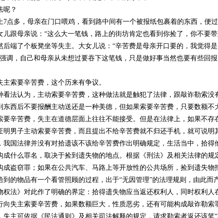
法呢？
点多，母亲在门口喂鸡，看到路中间有一个被报纸包裹着的东西，便过
女儿跟母亲说：“这么大一笔钱，路上的街坊肯定也看到你捡了，你不要带
然后端了个板凳坐等失主。大女儿说：“辛苦费是母亲开口要的，我觉得
儿强调，自己和母亲从未想过要吞下这笔钱，只是做好事当然也要有些回报
主索要辛苦费，这个历来有争议。
法认为，主动索要辛苦费，这种做法就是触犯了法律，跟敲诈勒索没
到东西后不要报酬主动送还是一种美德，但如果索要辛苦费，只要数额不
辛苦费，失主在道德层面上往往不能接受。但是在法律上，如果不存
证明男子主动索要辛苦费，而且提出不给辛苦费就不归还手机，就可说明
国法律并没有对拾遗该不该给辛苦费作出明确规定，生活当中，拾得
构成什么罪名，取决于捡到遗失物的地点。根据《刑法》及相关法律的规
构成盗窃罪；如果在公共汽车、马路上等开放性的公共场所，捡到遗失物
的物品有一个看管照顾的过程，出于“无因管理”的法理规则，由此而
物权法》对此作了明确的界定：拾得遗失物应当返还权利人，同时权利人
行向失主索要辛苦费，如果数额巨大，性质恶劣，还有可能构成敲诈勒索
，失主可依据《民法通则》及相关司法解释的规定，请求勒索者返还该笔“