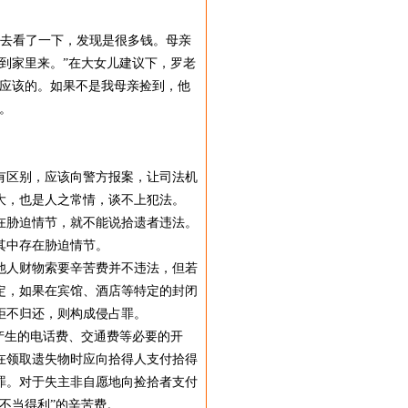
去看了一下，发现是很多钱。母亲
到家里来。”在大女儿建议下，罗老
是应该的。如果不是我母亲捡到，他
。
有区别，应该向警方报案，让司法机
大，也是人之常情，谈不上犯法。
在胁迫情节，就不能说拾遗者违法。
其中存在胁迫情节。
他人财物索要辛苦费并不违法，但若
定，如果在宾馆、酒店等特定的封闭
拒不归还，则构成侵占罪。
产生的电话费、交通费等必要的开
在领取遗失物时应向拾得人支付拾得
罪。对于失主非自愿地向捡拾者支付
不当得利”的辛苦费。