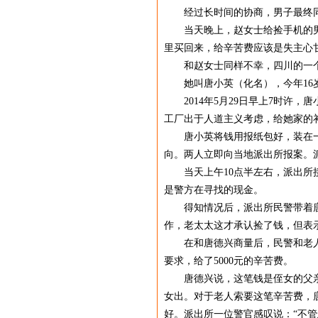
经过长时间的协商，男子最终同意
当天晚上，赵女士给捡手机的男子
里买回来，给辛苦费应该是失主心
和赵女士同样不幸，四川的一个女
她叫唐小英（化名），今年16岁
2014年5月29日早上7时许，
工厂出于人道主义考虑，给她家的
唐小英将钱用报纸包好，装在一个
向。两人立即向当地派出所报案。
当天上午10点半左右，派出所接
是警方在寻找的现金。
得知情况后，派出所民警带着唐德
作，老太太这才承认捡了钱，但表
在和唐德兴商量后，民警和老人展开
要求，给了5000元的辛苦费。
唐德兴说，这笔钱是侄女的父亲用
女出。对于老人索要这笔辛苦费，唐
好。派出所一位警官感叹说：“不