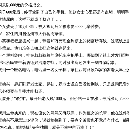
以600元的价格成交。
600元后，终于拿到了自己的手机。但赵女士心里还是有点堵，明明手
甘情愿的，这样不就成了胁迫了……
孩丢了10万巨款，被人捡到后又被索要5000元辛苦费。
，家住四川省达州市大竹县周家镇。
唐小英和叔叔唐德兴一起，带着10万元现金到镇上的储蓄所存钱。这笔钱
补偿金。他们准备去镇上把这笔钱存起来。
塑料袋内，挂在叔叔骑着的摩托车左把手上。哪知到了镇上才发现塑料
派出所民警带着唐德兴沿路寻找，同时派出所还发出一则寻物启事。
到一个匿名电话，电话里一名女子称，家住西河路段74岁的罗老太早上
兴一起赶到罗老太家。起初，罗老太说自己没捡到钱，只是反问民警
示必须要辛苦费才能归还。
了“谈判”。最开始老人说1000元，但价格一直在涨，最后涨到了50
生命换来的，现在侄女的妈妈又有残疾，作为侄女的长辈，他在这件事情
德兴不愿意过多评价，说钱她捡到了，要点辛苦费也不觉得有什么，能要回
管怎么说，能把钱给失主找回，就是不幸中的万幸了！”