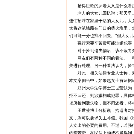
拾得巨款的罗老太又是什么看
老人的大女儿回忆说：那天早上7
连忙招呼在家里干活的大女儿，大
太将这笔钱藏在门口的柴火堆里，
们可能一分也找不回去。”但大女
强行索要辛苦费可能涉嫌犯罪
对于捡到遗失物后，该不该向失
网友们有两种不同的看法。一种看
关进行处理。另一种看法认为，捡
对此，相关法律专业人士称，索要
本文案例当中，如果赵女士有证据
郑州大学法学博士王世莹认为，我
拒不归还，则涉嫌构成犯罪，具体
场所捡到遗失物，拒不归还者，将
王世莹博士分析说，拾遗者对拾到
支，则可以要求失主补偿。我国《
人支出的必要的费用。不过，若强
的辛苦费，在民法上构成不当得利