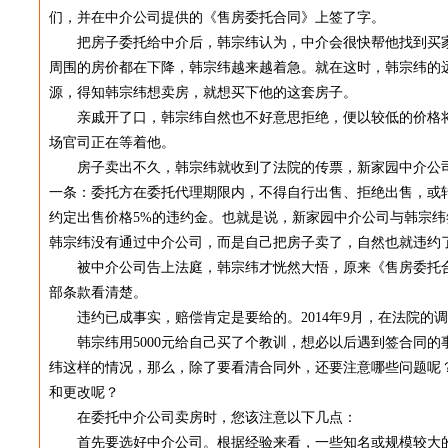
们，并在中介公司提供的《售房委托合同》上签了字。
把房子委托给中介后，韩宗纬认为，中介会很快帮他找到买家
周围的房价都在下降，韩宗纬越来越着急。就在这时，韩宗纬的
源，得知韩宗纬想卖房，就想买下他的这套房子。
亲戚开了口，韩宗纬自然也不好意思拒绝，便以较低的价格将
场官司正在等着他。
房子卖出不久，韩宗纬就收到了法院的传票，新家园中介公司
一条：委托方在委托代理期限内，不得自行出售、拒绝出售，或
约定出售价格5%的违约金。也就是说，新家园中介公司与韩宗
韩宗纬没有通过中介公司，而是自己把房子卖了，自然也就违约
被中介公司告上法庭，韩宗纬才恍然大悟，原来《售房委托合
部条款看清楚。
违约已成事实，赔偿肯定是要给的。2014年9月，在法院的调
韩宗纬用5000元给自己买了个教训，想必以后遇到签合同的
纬这样的情况，那么，除了要看清合同外，还要注意哪些问题呢
和更改呢？
在委托中介公司卖房时，您该注意以下几点：
首先要选好中介公司。根据经验来看，一些知名或规模较大的