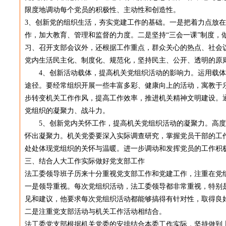
限度地调动每个党员的积极性、主动性和创造性。
3、创新党的组织生活，夯实党建工作的基础。一是把着力点放
作，加大教育、管理和监督的力度。二是坚持“三会一课”制度，
习、召开支部会议外，还根据工作重点，群众关心的热点、社会
党内生活民主化、制度化、规范化，坚持民主、公开、透明的原
4、创新活动载体，提高机关党组织活动的影响力。运用载体
途径。要经常组织开展一些丰富多彩、健康向上的活动，寓教于
步转变机关工作作风，提高工作效率，推进机关精神文明建设。
党组织的凝聚力、战斗力。
5、创新党内关怀工作，提高机关党组织活动的凝聚力。高度
怀出凝聚力。机关党委要深入实际调查研究，掌握党员干部的工
处处体现党组织的关怀与温暖。进一步调动和发挥党员的工作积
三、结合人大工作实际做好党支部工作
法工委领导班子历来十分重视党支部工作和党建工作，注重在党
一是领导重视。每次党组织活动，法工委领导都非常重视，特别
见和建议，他要求每次党组织活动都能够搞得有针对性，取得良
二是注重党支部活动与机关工作活动相结合。
法工委党支部根据机关党委的安排结合本委工作实际，坚持做到