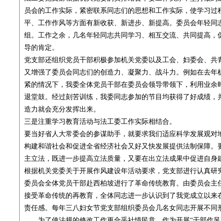
员会的工作实际，紧密联系同志们的思想和工作实际，使学习过
平、工作作风等方面有新收获、新进步、新提高。委员会年轻同
组。工作之余，几名年轻同志共同学习、相互交流、共同提高，
导的肯定。
党支部还组织党员干部积极参加机关党委以及工会、妇委会、共
又增强了委员会同志们的创造力、凝聚力、战斗力。例如在去年
紧的情况下，我委全体党员干部在委员会领导带领下，利用业余
退堂鼓。经过刻苦训练，我委同志参加的节目均获得了好成绩，
造力就会充分发挥出来。
三是注重学习教育活动与法工委工作实际相结合。
要当好省人大常委会的参谋助手，就要求我们适应科学发展观对
构建和谐社会和促进全省经济社会又好又快发展提供法制保障。
主立法，既进一步提高立法质量，又要在出立法成果中促进自身
根据机关党委关于开展作风建设年活动要求，党支部进行认真研
委员会全体党员干部赴西柏坡进行了革命传统教育。由委员会主
接受革命传统的再教育，全体同志进一步认识到了我党成立以来
责任感。每年三八妇女节党支部组织委员会几名女同志开展不同
为了使法规的修改工作更合乎社情民意，作为开展“干部作风建