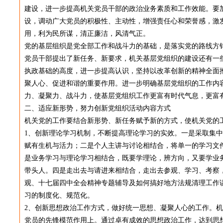
建设，进一步提高机关党员干部的政治业务素质和工作效能。要
设，调动广大党员的积极性、主动性，增强责任心和荣誉感，激
用，利为民所谋，清正廉洁，风清气正。
党的基层组织是党全部工作和战斗力的基础，是落实党的路线方
党员干部提出了新任务、新要求，机关基层党组织的建设还有一
执政基础的高度，进一步提高认识，坚持以改革创新的精神全面
聚人心、促进和谐的重要作用。进一步明确基层党组织的工作内
力、凝聚力、战斗力，使基层党组织工作更富有时代气息，更富
二、适应新形势，努力创新党组织活动内容方式
机关党的工作要结合新形势、新任务赋予新的方式，使机关党的
1、创新理论学习机制，不断提高理论学习的实效。一是采取集
赋有生机与活力；二是个人主讲与讨论相结合，将单一的学习文
是业务学习与理论学习相结合，既要学理论，辨方向，又要学业
带头人。四是走出去与请进来相结合，走出去参观、学习、考察
观、十七届四中全会精神专题辅导及如何搞好地方法规清理工作
习的制度化、规范化。
2、创新思想政治工作方式，做好统一思想、凝聚人心的工作。
党员的先锋模范作用上。通过卓有成效的思想政治工作，达到思