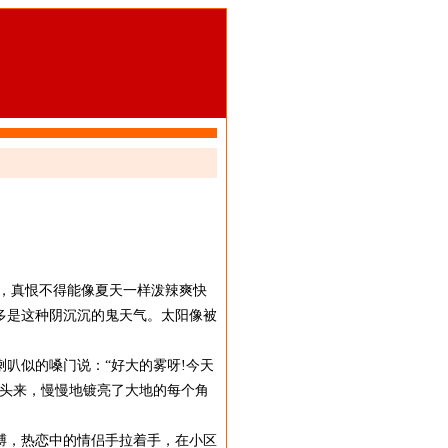
，真恨不得能像夏天一样泼辣爽快
多是这种阴沉沉的鬼天气。太阳像被
叭似的嗓门说：“好大的雾呀!今天
出头来，慢慢地镀亮了大地的每个角
膊，热恋中的情侣手拉着手，在小区