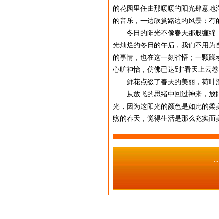
的花园里任由那暖暖的阳光肆意地
的音乐，一边欣赏路边的风景；有
冬日的阳光不像春天那般缠绵，不
光灿烂的冬日的午后，我们不用为
的事情，也在这一刻省悟；一颗躁
心旷神怡，仿佛已达到“看天上云
鲜花点缀了春天的美丽，荷叶渲
从放飞的思绪中回过神来，放眼远
光，因为这阳光的颜色是如此的柔
煦的春天，觉得生活是那么充实而
: