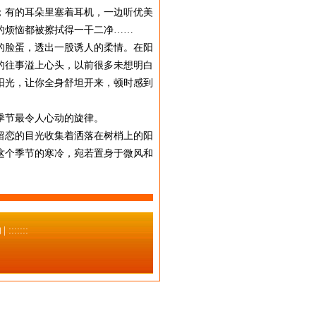
；有的耳朵里塞着耳机，一边听优美
的烦恼都被擦拭得一干二净……
的脸蛋，透出一股诱人的柔情。在阳
的往事溢上心头，以前很多未想明白
阳光，让你全身舒坦开来，顿时感到
季节最令人心动的旋律。
留恋的目光收集着洒落在树梢上的阳
这个季节的寒冷，宛若置身于微风和
| :::::::
们