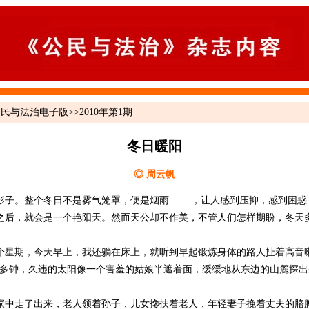
公民与法治电子版
>>
2010年第1期
冬日暖阳
◎ 周云帆
子。整个冬日不是雾气笼罩，便是烟雨 ，让人感到压抑，感到困惑
之后，就会是一个艳阳天。然而天公却不作美，不管人们怎样期盼，冬天
。
期，今天早上，我还躺在床上，就听到早起锻炼身体的路人扯着高音喇
点多钟，久违的太阳像一个害羞的姑娘半遮着面，缓缓地从东边的山麓探
走了出来，老人领着孙子，儿女搀扶着老人，年轻妻子挽着丈夫的胳