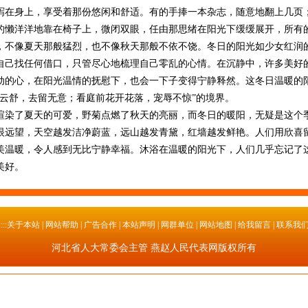
泻在身上，享受着那份悠闲和舒适。有的手捧一本杂志，随意地翻上几页
的懒洋洋地靠在椅子上，微闭双眼，任由那思绪在阳光下缓缓展开，所有
像夏天那般猛烈，也不像秋天那般不依不饶。冬日的阳光如少女红润
自己找任何借口，只管尽心地梳理自己零乱的心情。在沉静中，许多美好
动的心，在阳光温情的抚慰下，也会一下子变得宁静释然。这冬日温暖的
卷云舒，去留无意；看庭前花开花落，宠辱不惊”的境界。
染了夏天的可爱，野菊点燃了秋天的亮丽，而冬日的暖阳，无疑是这个
望，天空越发洁净蔚蓝，远山越发青黛，红墙越发鲜艳。人们用欣喜
美温暖，令人感到无比宁静幸福。沐浴在温暖的阳光下，人们几乎忘记了
美好。
::::::关于本站
| 网站帮助 | 广告合作 | 本站声明 | 网群单位 | 网站地图 | 给我留言 | 联系我
河北省人大常委会主管 燕赵人民代表网版权所有