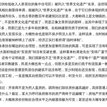
提供给低收入人群居住的集中住宅区）被列入“世界文化遗产”名录。这些
相比都显得单调，能被列入“世界文化遗产”名单，在于它们所体现的民生
市街头，古色古香的数百年老建筑比比皆是，大都称得上是文物级的
”，不是世界文化遗产贬值了，而是正像文章所说的那样，这其中体现了深
差不多，而那已是九十多年前的事情。在柏林建那些房子的时候，我们的老
说穷人安居乐业，大概性命也是朝不保夕而没人在乎。这样说来，当时柏
也渐渐被纳粹绑上了战车，经济正实行着所谓“战时体制”。
挂在嘴边的社会理想，当然更加是黎民百姓的夙愿，可是实现了没有呢
大面积地提供“安居房”却没有见诸史册。这样看来杜甫老先生“安得广厦
还有个证明就是，我们国家也不乏“世界文化遗产”，尽管每个“遗产”都
府或者宗教建筑，民居大概也有一点点，但那大多是百姓们燕子衔泥筑巢一
资建设提供给普通贫民居住的建筑不说没有吧，至少到现在还没发现，但愿
安居工程，一直是顺其自然我们可以不管的话，时至今日，咱所见所闻的
心。
：开发商不是为穷人盖房的。因而他们鼓吹房价越高越好，高得普通
是什么？最近，某大力呼吁政府救市的房产商终于说漏嘴了：房地产开发
举，大概将房价控制在合理水平之内都显得极为可笑；甚至还有大嘴专家