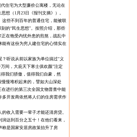
现代住宅为大型廉价公寓楼
，无论在
思想（1月23日《报刊
文摘》）。
。这些不到百年的普通住宅，能被
联
刻的“民生思想”。按照介
绍，那些
辈正在饱受内忧外患的
煎熬，战乱中
林能有这份为穷人建
住宅的心情实在
？听说从前以家族为单位搞过“
义
千万间，大庇天下寒士俱欢
颜”注定
值得我们骄傲，值得
我们自豪，然
般慢慢堆积起来的
，譬如大山深处
正在进行的第三
次全国文物普查中能
许多开发商依
然将人们的住房需求作
人的收入需要一辈子才能还清房贷
。
利润达到百分之五十！在他们看
来，
声称是国家安居房政策抬升了
房