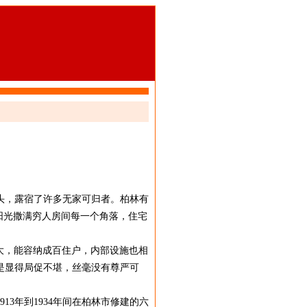
街头，露宿了许多无家可归者。柏林
有
阳光撒满穷人房间每一个角落
，住宅
大，能容纳成百住户，内部
设施也相
是显得局促不堪，丝毫没
有尊严可
。
3年到1934年间在柏林市修建的
六