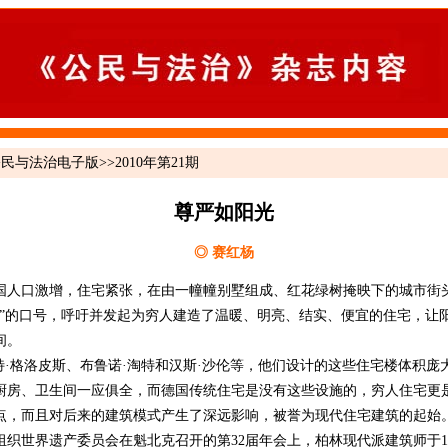
公民与法治电子版
>>
2010年第21期
尊严如阳光
◎ 赛红杨
年间，德国人口激增，住宅紧张，在由一幢幢别墅组成、红花绿树掩映下的城市
严”的口号，呼吁并发起为穷人建造了温暖、明亮、结实、便宜的住宅，让
间。
·格洛皮斯、布鲁诺·淘特和汉斯·沙伦等，他们设计的这些住宅楼体积庞
厨房、卫生间一应俱全，而德国传统住宅是没有这些设施的，穷人住宅更
点，而且对后来的建筑模式产生了深远影响，被誉为现代住宅建筑的起始
织世界遗产委员会在魁北克召开的第32届年会上，柏林现代派建筑师于191