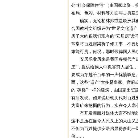
处“社会保障住宅”（由国家出资，
布局、色彩、材料等方面与古典建筑
确实，无论柏林抑或是欧洲其他城
合国教科文组织评为“世界文化遗产
房子大约跟我们现今的“安居房”
常常将百姓房梁拆了修工事，不要
难能可贵，何况，那时候德国人民
安居乐业历来是我国各朝代当政者
庄”，提供给族人中孤寡穷人居住，
要成为穿越千百年的一声忧愤叹息。
而，这些“遗产”大多是皇家、官
的“碉楼”一样的建筑，由国家出
有所发现。如果说历朝历代对百姓
为富矿来挖掘的行为，实在令人寒
有开发商面对媒体大言不惭地说过
这不是压在当今人民头上的大山又
不但为百姓提供安居房显得多此一
价……