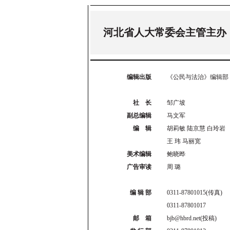
河北省人大常委会主管主办
编辑出版
《公民与法治》编辑部
社 长
邹广坡
副总编辑
马文军
编 辑
胡莉敏 陆京慧 白玲岩
王 玮 马丽宽
美术编辑
鲍晓晔
广告审读
周 璐
编 辑 部
0311-87801015(传真)
0311-87801017
邮 箱
bjb@hbrd.net(投稿)