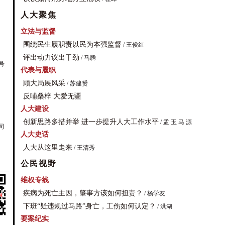
人大聚焦
立法与监督
围绕民生履职责以民为本强监督
/ 王俊红
评出动力议出干劲
/ 马腾
号
代表与履职
顾大局展风采
/ 苏建赟
反哺桑梓 大爱无疆
人大建设
创新思路多措并举 进一步提升人大工作水平
/ 孟 玉 马 源
司
人大史话
人大从这里走来
/ 王清秀
公民视野
维权专线
疾病为死亡主因，肇事方该如何担责？
/ 杨学友
下班“疑违规过马路”身亡，工伤如何认定？
/ 洪湖
要案纪实