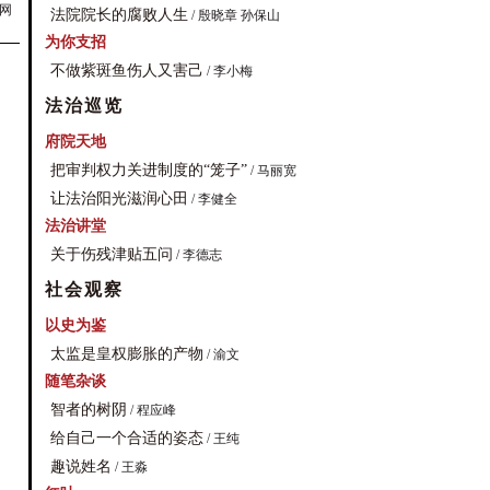
网
法院院长的腐败人生
/ 殷晓章 孙保山
为你支招
不做紫斑鱼伤人又害己
/ 李小梅
法治巡览
府院天地
把审判权力关进制度的“笼子”
/ 马丽宽
让法治阳光滋润心田
/ 李健全
法治讲堂
关于伤残津贴五问
/ 李德志
社会观察
以史为鉴
太监是皇权膨胀的产物
/ 渝文
随笔杂谈
智者的树阴
/ 程应峰
给自己一个合适的姿态
/ 王纯
趣说姓名
/ 王淼