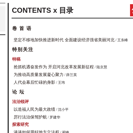
CONTENTS x 目录
卷 首 语
坚定不移地加快推进新时代 全面建设经济强省美丽河北
/ 王东峰
特别关注
特稿
抢抓机遇奋发作为 开启河北改革发展新征程
/ 陆京慧
为推动高质量发展凝心聚力
/ 薛兰英
人代会幕后忙碌的身影
/ 王玮
论 坛
法治锐评
以造福人民为最大政绩
/ 沈小平
厉行法治保驾护航
/ 罗建华
探索研究
谈谈如何用好地方立法权
/ 翟峰