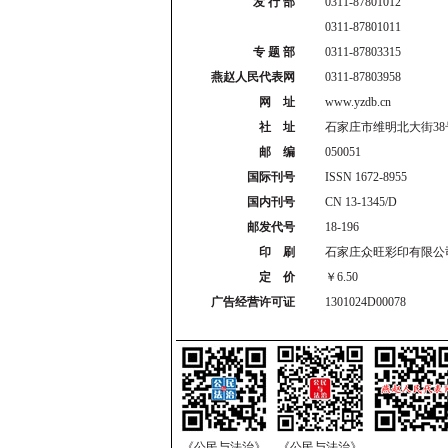
发 行 部
0311-87801012
0311-87801011
专 题 部
0311-87803315
燕赵人民代表网
0311-87803958
网 址
www.yzdb.cn
社 址
石家庄市维明北大街38
邮 编
050051
国际刊号
ISSN 1672-8955
国内刊号
CN 13-1345/D
邮发代号
18-196
印 刷
石家庄众旺彩印有限公
定 价
￥6.50
广告经营许可证
1301024D00078
《公民与法治》
《公民与法治》