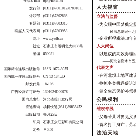
投稿E-mail
bjb@hbrd.net
人大视窗
发行部
(0311)87801012/87801011
外联部
(0311)87802868
立法与监督
专题部
(0311)87803315
为实现中国梦奠定
·
燕赵人民代表网
(0311)87803958
——民法总则诞生之
企业所得税法10年
网址
www.yzdb.cn
·
人大岗位
社址
石家庄市维明北大街38号
邮编
050051
以建议的高效办理
·
——河北省衡水市五
代表之声
国际标准连续出版物号
ISSN 1672-8955
在河北坝上地区建
·
国内统一连续出版物号
CN 13-1345/D
抢抓冬奥机遇促进
·
邮发代号
18-196
健全生态保护补偿
·
广告经营许可证号
1301024D00078
公民权利
国内总发行
河北省报刊发行局
投递查询
杨帆快递(0311)89838452
维权专线
出版日期
每月25日
父母替儿讨要见义
·
印刷
石家庄众旺彩印有限公司
冒名打工身亡，劳
·
定价
￥6.50
法治天地