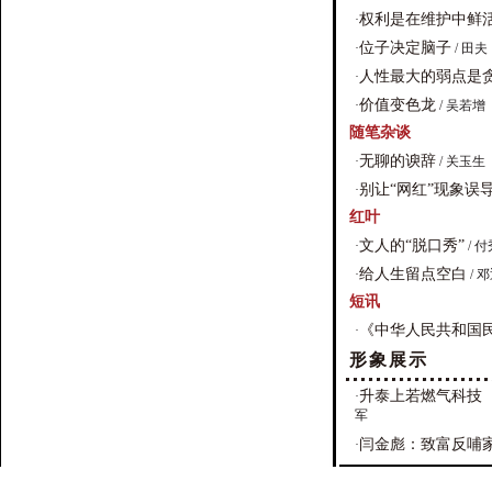
权利是在维护中鲜
·
位子决定脑子
·
/ 田夫
人性最大的弱点是
·
价值变色龙
·
/ 吴若增
随笔杂谈
无聊的谀辞
·
/ 关玉生
别让“网红”现象误
·
红叶
文人的“脱口秀”
·
/ 
给人生留点空白
·
/ 
短讯
《中华人民共和国民
·
形象展示
升泰上若燃气科技
·
军
闫金彪：致富反哺
·