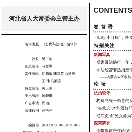
CONTENTS
河北省人大常委会主管主办
卷 首 语
实现“小目标”，呼
·
编辑出版
《公民与法治》编辑部
特别关注
新闻写真
社长
邹广坡
反家暴法施行一年，
·
副总编辑
马文军
非法经营罪适用应
·
责任编辑
胡莉敏 陆京慧 白玲岩
——内蒙古农民收购
王 玮 马丽宽
论 坛
特邀编辑
关玉生
法治锐评
美术编辑
鲍晓晔
构建党统一领导的
·
广告审读
周 璐
“在状态”才能履好
·
法律顾问
孙艳利
彻底免除“见义勇为
·
探索研究
编辑部
(0311)87801015/87801017
连带保证责任的保
·