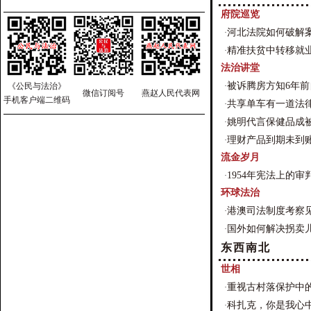
府院巡览
河北法院如何破解
·
精准扶贫中转移就
·
法治讲堂
被诉腾房方知6年前
《公民与法治》
·
微信订阅号
燕赵人民代表网
手机客户端二维码
共享单车有一道法律
·
姚明代言保健品成
·
理财产品到期未到账
·
流金岁月
1954年宪法上的
·
环球法治
港澳司法制度考察
·
国外如何解决拐卖
·
东西南北
世相
重视古村落保护中
·
科扎克，你是我心
·