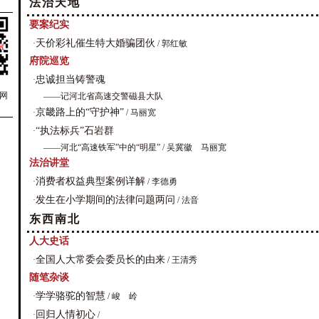
法治天地
要案纪实
天价彩礼催生特大婚骗团伙
·
/ 郭红敏
府院巡览
忠诚担当铸警魂
·
网
——记河北省高速交警磁县大队
京畿路上的“守护神”
·
/ 马丽宽
“执法标兵”石岩群
·
——河北“高速铁军”中的“明星”
/ 吴冀徽 马丽宽
法治讲堂
消费者权益典型案例详解
·
/ 李德勇
发生在小学期间的法律问题两问
·
/ 法音
东西南北
人大史话
全国人大常委会委员长的由来
·
/ 王清秀
随笔杂谈
学学骆驼的智慧
·
/ 峻 岭
回归人情初心
·
/