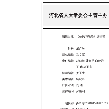
河北省人大常委会主管主办
编辑出版
《公民与法治》编辑部
社长
邹广坡
副总编辑
马文军
责任编辑
胡莉敏 陆京慧 白玲岩
王 玮 马丽宽
特邀编辑
关玉生
美术编辑
鲍晓晔
广告审读
周 璐
法律顾问
孙艳利
编辑部
(0311)87801015/87801017