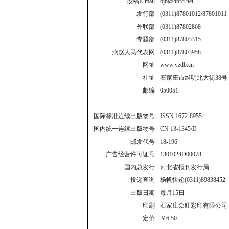
投稿E-mail
bjb@hbrd.net
发行部
(0311)87801012/87801011
外联部
(0311)87802868
专题部
(0311)87803315
燕赵人民代表网
(0311)87803958
网址
www.yzdb.cn
社址
石家庄市维明北大街38号
邮编
050051
国际标准连续出版物号
ISSN 1672-8955
国内统一连续出版物号
CN 13-1345/D
邮发代号
18-196
广告经营许可证号
1301024D00078
国内总发行
河北省报刊发行局
投递查询
杨帆快递(0311)89838452
出版日期
每月15日
印刷
石家庄众旺彩印有限公司
定价
￥6.50