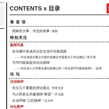
CONTENTS x 目录
卷 首 语
国家的大事，河北的喜事
·
/ 梁新
特别关注
新闻写真
在沟通中形成共识在交流中完善思路
·
——河北省首次重点方面代表建议专题督办工作会侧记
/ 薛兰英
为节约能源提供法治保障
·
——河北省人大常委会通过新修订的《河北省节约能源条例》
/ 蓝瑛
论 坛
法治锐评
关注几个重要的理论观点
·
/ 芳草无言
与人民群众共建感情“桥梁”
·
/ 尹卫国
企业呼唤“工匠精神”
·
/ 伍大申
论坛新声