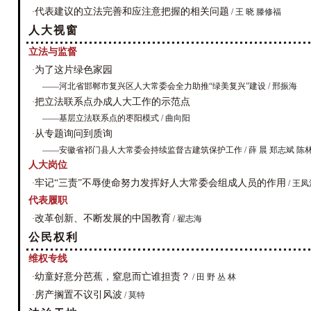
代表建议的立法完善和应注意把握的相关问题
·
/ 王 晓 滕修福
人大视窗
立法与监督
为了这片绿色家园
·
——河北省邯郸市复兴区人大常委会全力助推“绿美复兴”建设
/ 邢振海
把立法联系点办成人大工作的示范点
·
——基层立法联系点的枣阳模式
/ 曲向阳
从专题询问到质询
·
——安徽省祁门县人大常委会持续监督古建筑保护工作
/ 薛 晨 郑志斌 陈
人大岗位
牢记“三责”不辱使命努力发挥好人大常委会组成人员的作用
·
/ 王凤
代表履职
改革创新、不断发展的中国教育
·
/ 翟志海
公民权利
维权专线
幼童好意分芭蕉，窒息而亡谁担责？
·
/ 田 野 丛 林
房产搁置不议引风波
·
/ 莫特