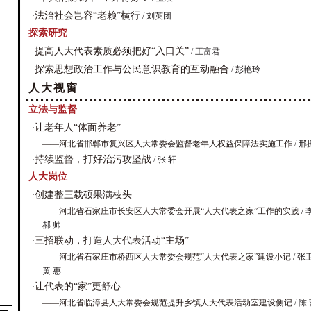
法治社会岂容“老赖”横行
·
/ 刘英团
探索研究
提高人大代表素质必须把好“入口关”
·
/ 王富君
探索思想政治工作与公民意识教育的互动融合
·
/ 彭艳玲
人大视窗
立法与监督
让老年人“体面养老”
·
——河北省邯郸市复兴区人大常委会监督老年人权益保障法实施工作
/ 邢
持续监督，打好治污攻坚战
·
/ 张 轩
人大岗位
创建整三载硕果满枝头
·
——河北省石家庄市长安区人大常委会开展“人大代表之家”工作的实践
/ 
郝 帅
三招联动，打造人大代表活动“主场”
·
——河北省石家庄市桥西区人大常委会规范“人大代表之家”建设小记
/ 张
黄 惠
让代表的“家”更舒心
·
——河北省临漳县人大常委会规范提升乡镇人大代表活动室建设侧记
/ 陈