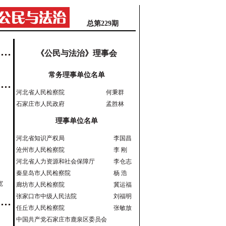
总第229期
《公民与法治》理事会
常务理事单位名单
河北省人民检察院
何秉群
石家庄市人民政府
孟胜林
理事单位名单
河北省知识产权局
李国昌
沧州市人民检察院
李 刚
河北省人力资源和社会保障厅
李仓志
秦皇岛市人民检察院
杨 浩
宽
廊坊市人民检察院
冀运福
张家口市中级人民法院
刘福明
任丘市人民检察院
张敏放
中国共产党石家庄市鹿泉区委员会