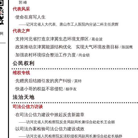
郭 峰
代表风采
使命在肩写人生
·
——记河北省人大代表、唐山市工人医院内分泌二科主任房辉
代表之声
网
支持河北省打造京津冀生态环境支撑区
·
/ 葛会波
政策推动京津冀能源结构优化 实现大气环境改善目标
·
/ 陈国鹰
加强农村环境综合整治工作力度
·
/ 尚金锁
公民权利
维权专线
先赠房后结婚引发的房产纠纷
·
/ 莫特
快递小哥的权益不容侵犯
·
/ 杨学友
法治天地
司法公信力访谈
在司法公信力建设中掀起反贪新篇章
·
——访河北省人民检察院反贪局副局长兼综合处处长王会丽
以司法办案检验司法公信力建设成效
·
——访河北省人民检察院反渎职侵权局副局长兼综合处处长杨静