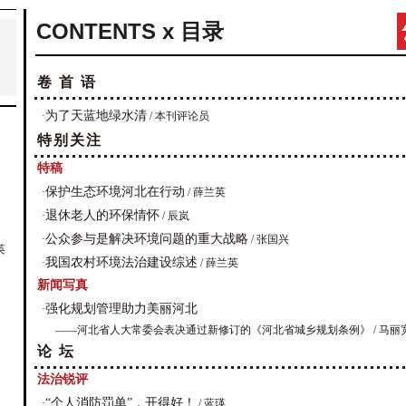
CONTENTS x 目录
卷 首 语
为了天蓝地绿水清
·
/ 本刊评论员
特别关注
特稿
保护生态环境河北在行动
·
/ 薛兰英
退休老人的环保情怀
·
/ 辰岚
公众参与是解决环境问题的重大战略
·
/ 张国兴
英
我国农村环境法治建设综述
·
/ 薛兰英
新闻写真
强化规划管理助力美丽河北
·
——河北省人大常委会表决通过新修订的《河北省城乡规划条例》
/ 马丽
论 坛
法治锐评
“个人消防罚单”，开得好！
·
/ 蓝瑛