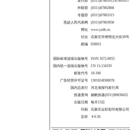
发行部
(0311)87801012/87801011
外联部
(0311)87802868
专题部
(0311)87803315
燕赵人民代表网
(0311)87803958
网址
www.yzdb.cn
社址
石家庄市维明北大街38号
邮编
050051
国际标准连续出版物号
ISSN 1672-8955
国内统一连续出版物号
CN 13-1345/D
邮发代号
18-196
广告经营许可证号
1301024D00078
国内总发行
河北省报刊发行局
投递查询
杨帆快递(0311)89838452
出版日期
每月15日
印刷
石家庄众旺彩印有限公司
定价
￥6.50