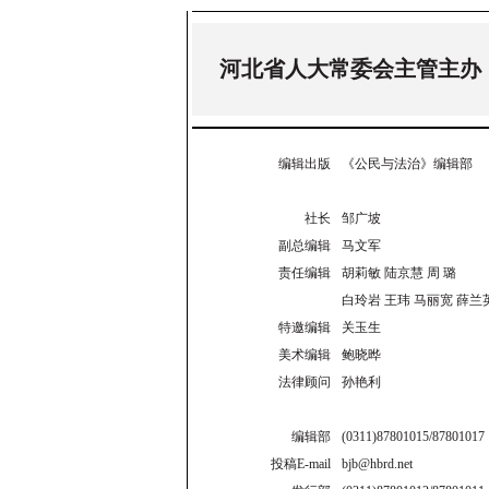
河北省人大常委会主管主办
编辑出版
《公民与法治》编辑部
社长
邹广坡
副总编辑
马文军
责任编辑
胡莉敏 陆京慧 周 璐
白玲岩 王玮 马丽宽 薛兰
特邀编辑
关玉生
美术编辑
鲍晓晔
法律顾问
孙艳利
编辑部
(0311)87801015/87801017
投稿E-mail
bjb@hbrd.net