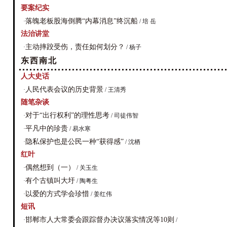
要案纪实
落魄老板股海倒腾“内幕消息”终沉船
·
/ 培 岳
法治讲堂
主动摔跤受伤，责任如何划分？
·
/ 杨子
东西南北
人大史话
人民代表会议的历史背景
·
/ 王清秀
随笔杂谈
对于“出行权利”的理性思考
·
/ 司徒伟智
平凡中的珍贵
·
/ 易水寒
隐私保护也是公民一种“获得感”
·
/ 沈栖
红叶
偶然想到（一）
·
/ 关玉生
有个古镇叫大圩
·
/ 陶粤生
以爱的方式学会珍惜
·
/ 姜红伟
短讯
邯郸市人大常委会跟踪督办决议落实情况等10则
·
/