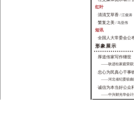
红叶
清清艾草香
·
/ 江俊涛
繁复之美
·
/ 马亚伟
短讯
全国人大常委会公布
·
形象展示
厚道传家写作继世
·
——耿进柱家庭荣获
忠心为民真心干事
·
——河北省纪委驻曲
诚信为本当好公众
·
——中兴财光华会计