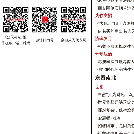
从典型案例看泄露
·
朋友圈倒卖烟草涉案
·
为你支招
“大风厂”职工该怎
·
借名买的房出名人
·
《公民与法治》
流金岁月
微信订阅号
燕赵人民代表网
手机客户端二维码
档案还原国旗诞生
·
环球法治
港澳司法制度考察
·
明治时代的宪法生
·
东西南北
世相
果然“人为财死，鸟
·
世界将惩罚缺乏定
·
面对复杂，保持欢
·
爱霾者
·
/ 桂涛
抱怨困难，是因为
·
社交媒体扼杀着什
·