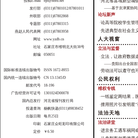
投稿E-mail
bjb@hbrd.net
河北省县域新型城
·
——基于京津冀协同
发行部
(0311)87801012/87801011
论坛新声
外联部
(0311)87802868
论高等院校学生管
·
专题部
(0311)87803315
先进典型在社会主
·
燕赵人民代表网
(0311)87803958
人大视窗
网址
www.yzdb.cn
社址
石家庄市维明北大街38号
立法与监督
邮编
050051
立法，让政府数据
·
——贵阳出台全国首
国际标准连续出版物号
ISSN 1672-8955
劳动法可以遵守也
·
国内统一连续出版物号
CN 13-1345/D
公民权利
邮发代号
18-196
维权专线
广告经营许可证号
1301024D00078
一纸鉴定两结果，
·
国内总发行
河北省报刊发行局
擅用照片引发明星“
·
投递查询
杨帆快递(0311)89838452
法治天地
出版日期
每月25日
法治讲堂
印刷
石家庄众旺彩印有限公司
进京务工遇车祸同
·
定价
￥6.50