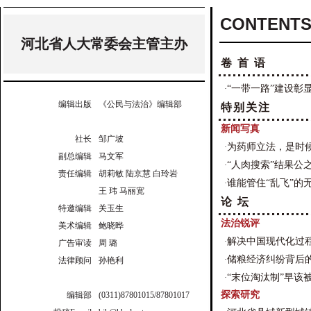
CONTENTS
河北省人大常委会主管主办
卷 首 语
“一带一路”建设彰
·
编辑出版
《公民与法治》编辑部
特别关注
新闻写真
社长
邹广坡
为药师立法，是时
·
副总编辑
马文军
“人肉搜索”结果公
·
责任编辑
胡莉敏 陆京慧 白玲岩
谁能管住“乱飞”的
·
王 玮 马丽宽
论 坛
特邀编辑
关玉生
法治锐评
美术编辑
鲍晓晔
解决中国现代化过
·
广告审读
周 璐
储粮经济纠纷背后
·
法律顾问
孙艳利
“末位淘汰制”早该
·
探索研究
编辑部
(0311)87801015/87801017