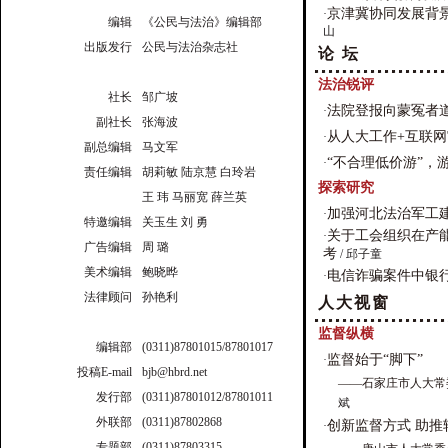
京津冀协同发展背
·
编辑
《公民与法治》编辑部
山
出版发行
公民与法治杂志社
论 坛
法治锐评
社长
邹广坡
法院登报向蒙冤者
·
副社长
张海波
从人大工作+互联
·
副总编辑
马文军
“不合理低价游”，
·
责任编辑
胡莉敏 陆京慧 白玲岩
探索研究
王 玮 马丽宽 薛兰英
加强河北法治军工
·
特邀编辑
关玉生 刘 勇
关于工会组织在产
·
广告编辑
周 璐
考
/ 邱子童
美术编辑
鲍晓晔
电信诈骗案件中银
·
法律顾问
孙艳利
人大视窗
监督纵横
编辑部
(0311)87801015/87801017
监督始于“脚下”
·
投稿E-mail
bjb@hbrd.net
——石家庄市人大常
发行部
(0311)87801012/87801011
斌
外联部
(0311)87802868
创新监督方式 助推
·
专题部
(0311)87803315