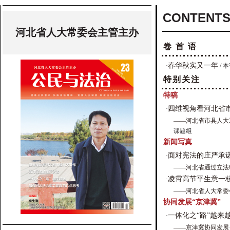
CONTENTS
河北省人大常委会主管主办
卷 首 语
春华秋实又一年
·
/ 
特别关注
特稿
四维视角看河北省
·
——河北省市县人大
课题组
新闻写真
面对宪法的庄严承
·
——河北省通过立法
凌霄高节平生意一
·
——河北省人大常委
协同发展“京津冀”
一体化之“路”越来
·
——京津冀协同发展