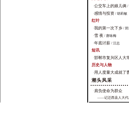
公交车上的娘儿俩
·
/
感情与投资
·
/ 胡莉敏
红叶
我的第一次下乡
·
/ 
雪 夜
·
/ 唐咏梅
年底讨薪
·
/ 汪志
短讯
邯郸市复兴区人大常
·
历史与人物
用人度量大成就了
·
潮头风采
肩负使命为群众
·
——记迁西县人大代