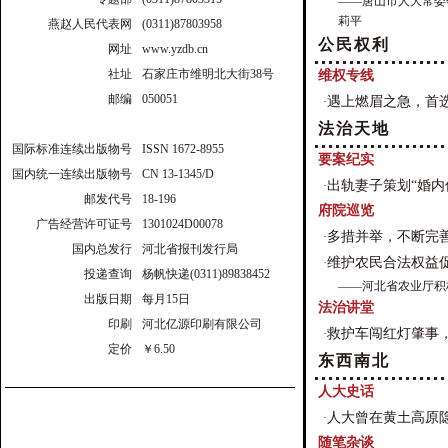
——唐山市人大常委
莉平
燕赵人民代表网
(0311)87803958
公民权利
网址
www.yzdb.cn
社址
石家庄市维明北大街38号
维权专线
邮编
050051
遇上燃眉之急，首
·
法治天地
国际标准连续出版物号
ISSN 1672-8955
要案纪实
国内统一连续出版物号
CN 13-1345/D
出轨妻子策划“婚内
·
邮发代号
18-196
府院巡览
广告经营许可证号
1301024D00078
多措并举，不断完
·
国内总发行
河北省报刊发行局
维护农民合法权益
·
投递查询
杨帆快递(0311)89838452
——河北省农业厅积
出版日期
每月15日
法治讲堂
印刷
河北亿源印刷有限公司
救护车闯红灯肇事
·
定价
￥6.50
东西南北
人大史话
人大曾在黄土高原
·
随笔杂谈