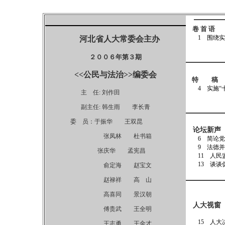
卷 首 语
1 围绕实施
河北省人大常委会主办
２００６年第３期
<<公民与法治>>编委会
特 稿
4
实施“
主 任: 刘作田
－－－－
副主任: 韩生雨 李长青
委 员：于振华 王双昆
论坛新声
张凤林 杜书箱
6 简
9 
张庆华 孟宪昌
11
13
谈谈
俞定海 赵宝文
赵禄祥 高 山
高喜同 景汉朝
人大视窗
傅贵武 王全明
15
人
王志勇 王金才