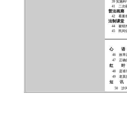
39 实
41 
普法画廊
42 
法制课堂
44 被
45
心 语
46
47
正确
红 叶
48
49
短 讯
50 沙