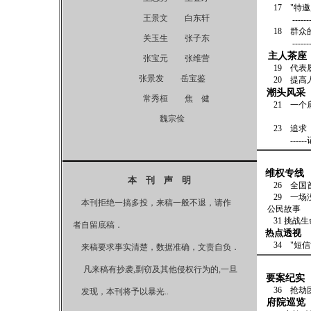
17 "特邀
王景文 白东轩
------
18 群众的
关玉生 张子东
------
主人茶座
张宝元 张维营
19 代表
张景发 岳宝鉴
20 提高
潮头风采
常秀桓 焦 健
21
一个
——邢台
魏宗俭
23 追求
-----
维权专线
本 刊 声 明
26 
29
本刊拒绝一搞多投，来稿一般不退，请作
公民故事
31 
者自留底稿．
热点透视
34 "
来稿要求事实清楚，数据准确，文责自负．
凡来稿有抄袭,剽窃及其他侵权行为的,一旦
要案纪实
36 
发现，本刊将予以暴光..
府院巡览